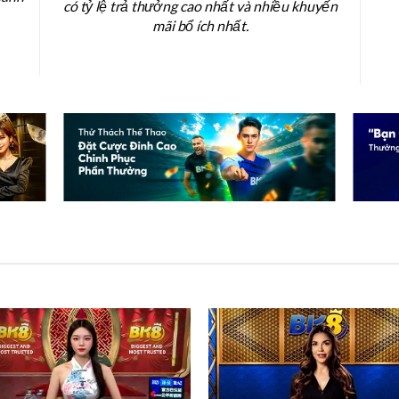
có tỷ lệ trả thưởng cao nhất và nhiều khuyến
mãi bổ ích nhất.