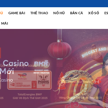
HỦ
GAME BÀI
THỂ THAO
NỔ HŨ
BẮN CÁ
XỔ SỐ
E
 MÃI