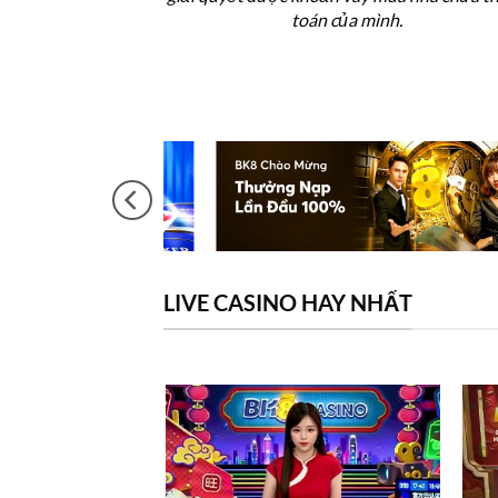
toán của mình.
LIVE CASINO HAY NHẤT