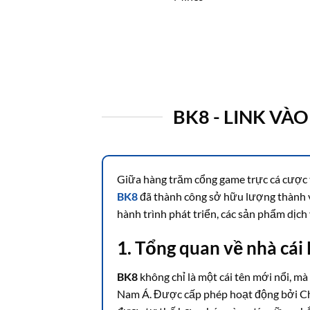
BK8 - LINK V
Giữa hàng trăm cổng game trực cá cược tr
BK8
đã thành công sở hữu lượng thành vi
hành trình phát triển, các sản phẩm dịch
1. Tổng quan về nhà cái
BK8
không chỉ là một cái tên mới nổi, mà
Nam Á. Được cấp phép hoạt động bởi Ch