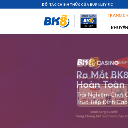
Bỏ
ĐỐI TÁC CHÍNH THỨC CỦA BURNLEY F.C
qua
TRANG C
nội
dung
KHUYẾN