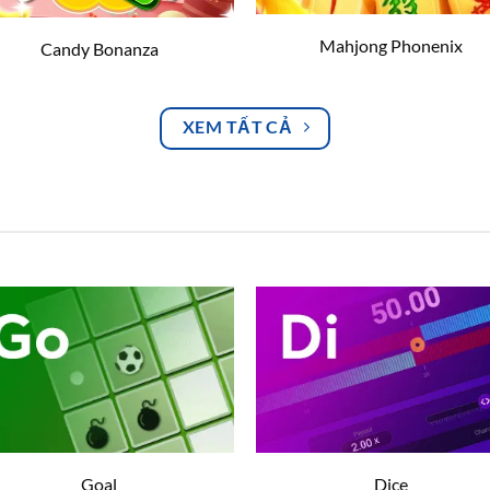
Mahjong Phonenix
Candy Bonanza
XEM TẤT CẢ
Goal
Dice