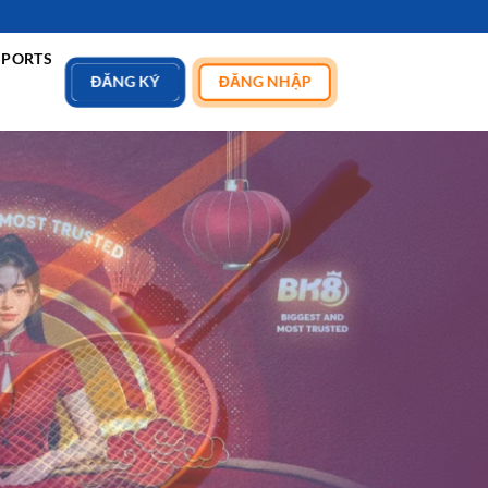
SPORTS
ĐĂNG KÝ
ĐĂNG NHẬP