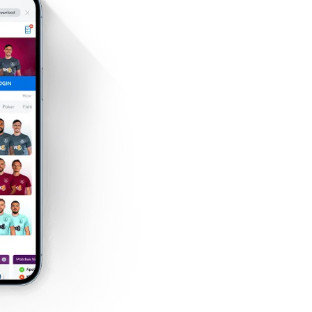
ha, cùng với các danh thủ lẫy lừng. Việc
hứng chỉ về sự công bằng, biến họ thành
K8
 của năm. Đây chính là bước đệm tinh
hỏi biên giới khu vực.