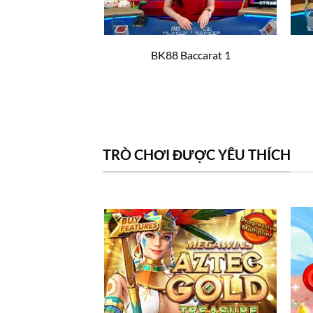
BK88 Baccarat 1
TRÒ CHƠI ĐƯỢC YÊU THÍCH