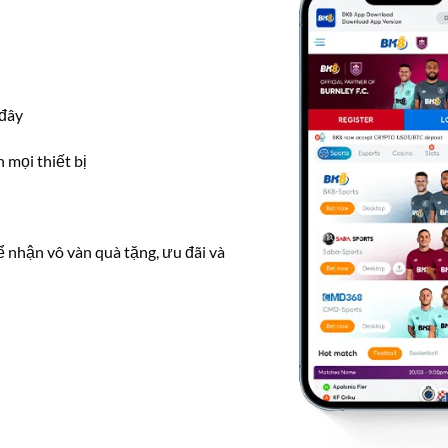
Nhà cái BK8 – Sân chơi cá cược trực tuyến lớn mạnh bậc nhất
ến lớn mạnh bậc nhất
ứng bởi những cú bắt tay lịch sử với Liên đoàn bóng đá Tây Ban N
 đây
ổ chức kiểm định độc lập như TST đã giúp cổng game nhận được c
 mọi thiết bị
iện nay, ngay cả với những thị trường khó tính như Việt Nam.
rọng trong sự nghiệp phát triển của B
 nhận vô vàn quà tặng, ưu đãi và
bước nhảy vọt thần tốc khiến các đối thủ phải dè chừng.
m 2015
động khi lọt vào danh sách ứng cử viên cho giải thưởng Trang web
ết kế và vận hành không ngừng cải tiến, đưa thương hiệu vươn xa k
 2016